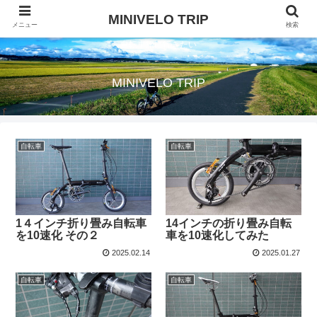
MINIVELO TRIP
メニュー
検索
自転車旅に行きたい
MINIVELO TRIP
自転車
自転車
1４インチ折り畳み自転車
14インチの折り畳み自転
を10速化 その２
車を10速化してみた
2025.02.14
2025.01.27
自転車
自転車