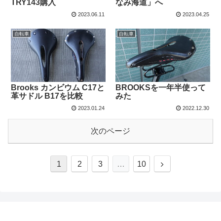
TRY143購入
なみ海道」へ
2023.06.11
2023.04.25
自転車
自転車
Brooks カンビウム C17と
BROOKSを一年半使って
革サドル B17を比較
みた
2023.01.24
2022.12.30
次のページ
1
2
3
…
10