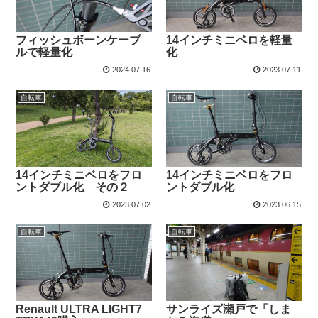
フィッシュボーンケーブ
14インチミニベロを軽量
ルで軽量化
化
2024.07.16
2023.07.11
自転車
自転車
14インチミニベロをフロ
14インチミニベロをフロ
ントダブル化 その２
ントダブル化
2023.07.02
2023.06.15
自転車
自転車
Renault ULTRA LIGHT7
サンライズ瀬戸で「しま