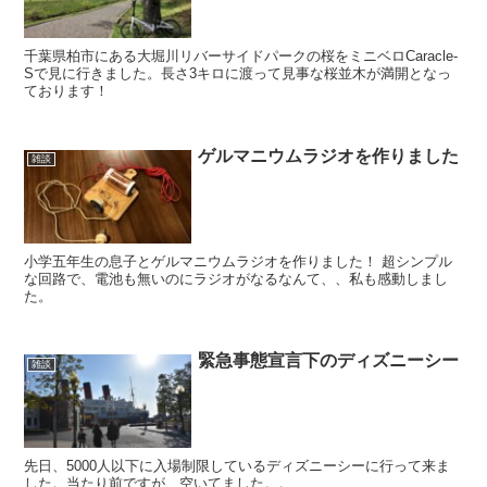
千葉県柏市にある大堀川リバーサイドパークの桜をミニベロCaracle-
Sで見に行きました。長さ3キロに渡って見事な桜並木が満開となっ
ております！
ゲルマニウムラジオを作りました
雑談
小学五年生の息子とゲルマニウムラジオを作りました！ 超シンプル
な回路で、電池も無いのにラジオがなるなんて、、私も感動しまし
た。
緊急事態宣言下のディズニーシー
雑談
先日、5000人以下に入場制限しているディズニーシーに行って来ま
した。当たり前ですが、空いてました。。